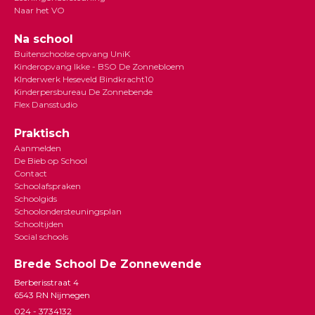
Naar het VO
Na school
Buitenschoolse opvang UniK
Kinderopvang Ikke - BSO De Zonnebloem
KInderwerk Heseveld Bindkracht10
Kinderpersbureau De Zonnebende
Flex Dansstudio
Praktisch
Aanmelden
De Bieb op School
Contact
Schoolafspraken
Schoolgids
Schoolondersteuningsplan
Schooltijden
Social schools
Brede School De Zonnewende
Berberisstraat 4
6543 RN Nijmegen
024 - 3734132