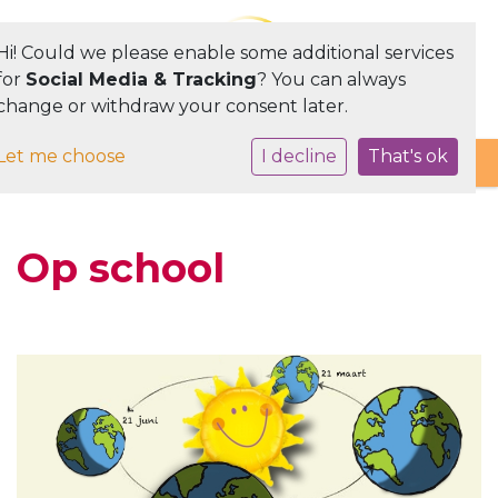
Hi! Could we please enable some additional services
for
Social Media & Tracking
? You can always
change or withdraw your consent later.
Toggle navigation
Let me choose
I decline
That's ok
Op school