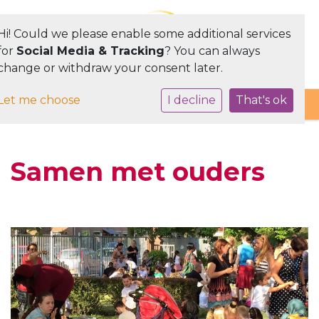
Hi! Could we please enable some additional services
for
Social Media & Tracking
? You can always
change or withdraw your consent later.
Toggle navigation
Let me choose
I decline
That's ok
Samen met ouders