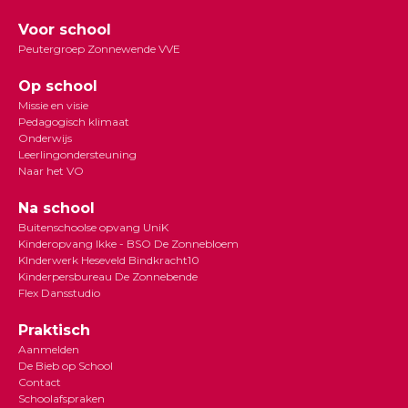
Voor school
Peutergroep Zonnewende VVE
Op school
Missie en visie
Pedagogisch klimaat
Onderwijs
Leerlingondersteuning
Naar het VO
Na school
Buitenschoolse opvang UniK
Kinderopvang Ikke - BSO De Zonnebloem
KInderwerk Heseveld Bindkracht10
Kinderpersbureau De Zonnebende
Flex Dansstudio
Praktisch
Aanmelden
De Bieb op School
Contact
Schoolafspraken