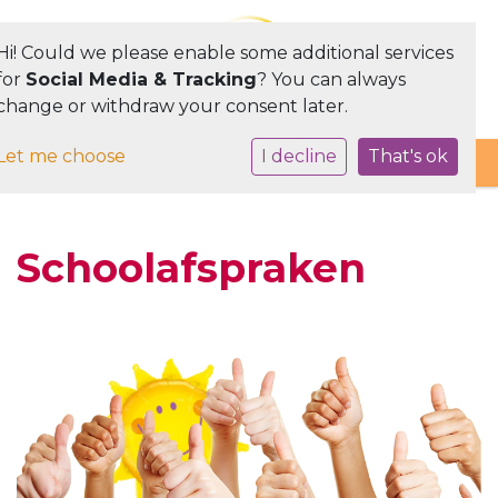
Hi! Could we please enable some additional services
for
Social Media & Tracking
? You can always
change or withdraw your consent later.
Toggle navigation
Let me choose
I decline
That's ok
Schoolafspraken