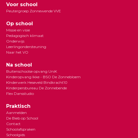
Voor school
Peutergroep Zonnewende VVE
Op school
Missie en visie
Pedagogisch klimaat
Onderwijs
Leerlingondersteuning
Naar het VO
Na school
Buitenschoolse opvang UniK
Kinderopvang Ikke - BSO De Zonnebloem
KInderwerk Heseveld Bindkracht10
Kinderpersbureau De Zonnebende
Flex Dansstudio
Praktisch
Aanmelden
De Bieb op School
Contact
Schoolafspraken
Schoolgids