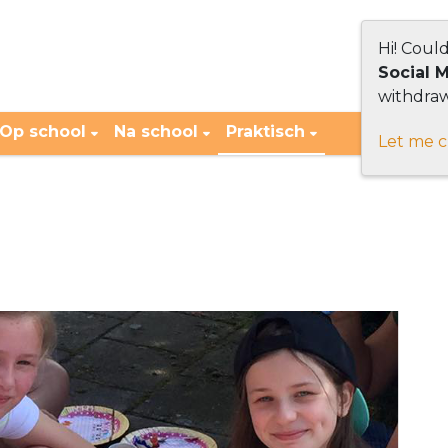
Hi! Coul
Social 
withdraw
Op school
Na school
Praktisch
Let me 