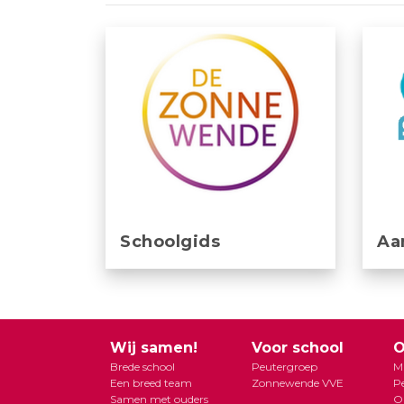
Schoolgids
Aa
Wij samen!
Voor school
O
Brede school
Peutergroep
Mi
Een breed team
Zonnewende VVE
P
Samen met ouders
O