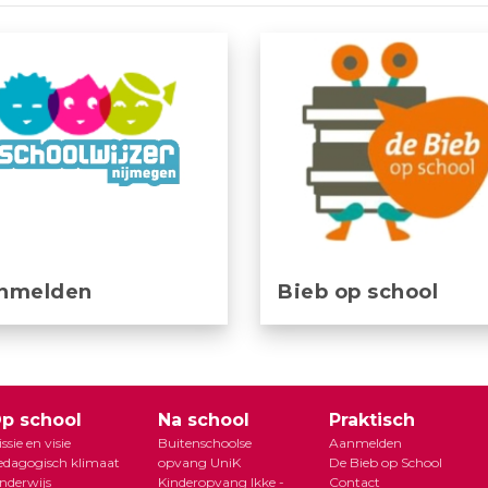
nmelden
Bieb op school
p school
Na school
Praktisch
ssie en visie
Buitenschoolse
Aanmelden
edagogisch klimaat
opvang UniK
De Bieb op School
nderwijs
Kinderopvang Ikke -
Contact