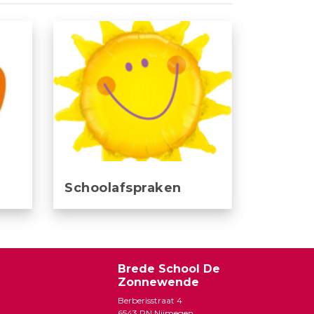
Schoolafspraken
Brede School De
Zonnewende
Berberisstraat 4
6543 RN Nijmegen