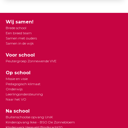
Wij samen!
Brede school
Een breed team
Samen met ouders
Samen in de wijk
Voor school
Peutergroep Zonnewende VVE
Op school
Missie en visie
Pedagogisch klimaat
Onderwijs
Leerlingondersteuning
Naar het VO
Na school
Buitenschoolse opvang UniK
Kinderopvang Ikke - BSO De Zonnebloem
KInderwerk Heseveld Bindkracht10