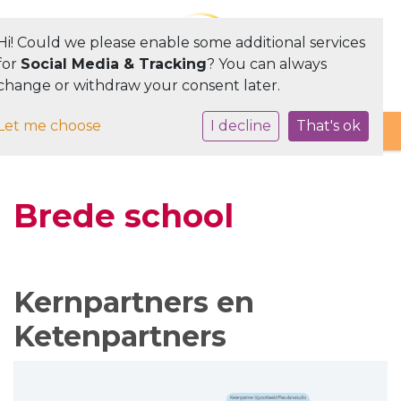
Hi! Could we please enable some additional services
for
Social Media & Tracking
? You can always
change or withdraw your consent later.
Toggle navigation
Let me choose
I decline
That's ok
Brede school
Kernpartners en
Ketenpartners