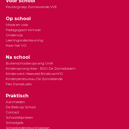
Voor school
Peutergroep Zonnewende VVE
Op school
Missie en visie
Pedagogisch klimaat
Onderwijs
Leerlingondersteuning
Naar het VO
Na school
Buitenschoolse opvang UniK
Kinderopvang Ikke - BSO De Zonnebloem
KInderwerk Heseveld Bindkracht10
Kinderpersbureau De Zonnebende
Flex Dansstudio
Praktisch
Aanmelden
De Bieb op School
Contact
Schoolafspraken
Schoolgids
Schoolondersteuningsplan