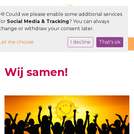
Hi! Could we please enable some additional services
for
Social Media & Tracking
? You can always
change or withdraw your consent later.
Toggle navigation
Let me choose
I decline
That's ok
Wij samen!