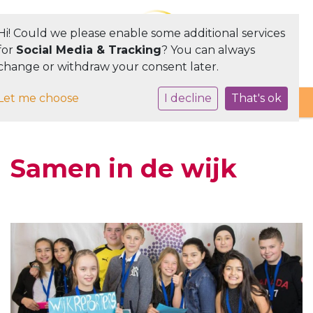
Hi! Could we please enable some additional services
for
Social Media & Tracking
? You can always
change or withdraw your consent later.
Toggle navigation
Let me choose
I decline
That's ok
Samen in de wijk