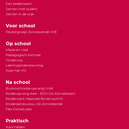
Een breed team
Samen met ouders
Samen in de wijk
Voor school
Peutergroep Zonnewende VVE
Op school
Missie en visie
Pedagogisch klimaat
Onderwijs
Leerlingondersteuning
Naar het VO
Na school
Buitenschoolse opvang UniK
Kinderopvang Ikke - BSO De Zonnebloem
KInderwerk Heseveld Bindkracht10
Kinderpersbureau De Zonnebende
Flex Dansstudio
Praktisch
Aanmelden